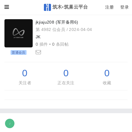
筑木•筑巢云平台
Toggle
注册
登录
jkjiaju208 (军开备用6)
第 4982 位会员 /
2024-04-04
JK
0
插件 •
0
条回帖
普通会员
0
0
0
关注者
正在关注
收藏