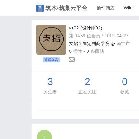
筑木•筑巢云平台
插件商店
Wiki
ys02 (设计师02)
第 1459 位会员 /
2019-04-27
支招全屋定制商学院 @
南宁市
0
插件 •
0
条回帖
普通会员
3
2
0
关注者
正在关注
收藏