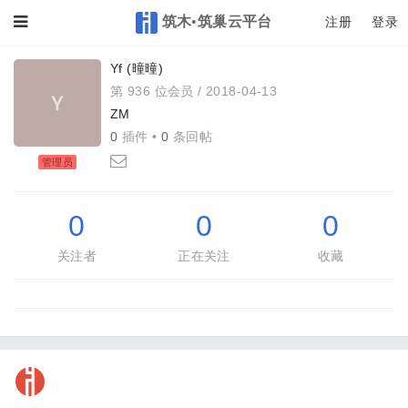
筑木•筑巢云平台
Toggle
注册
登录
Yf (曈曈)
第 936 位会员 /
2018-04-13
ZM
0
插件 •
0
条回帖
管理员
0
0
0
关注者
正在关注
收藏