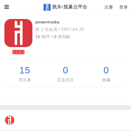
筑木•筑巢云平台
Toggle
注册
登录
powermedia
第 1 位会员 /
2017-04-22
10
插件 •
0
条回帖
管理员
15
0
0
关注者
正在关注
收藏