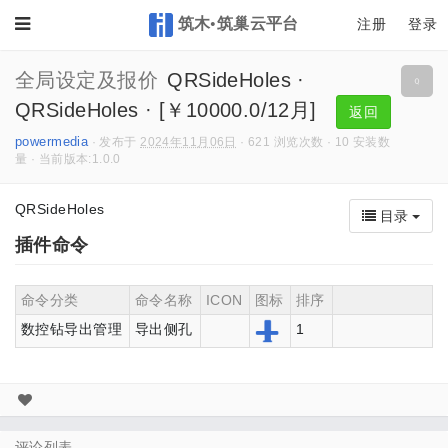
筑木•筑巢云平台
Toggle
注册
登录
全局设定及报价
QRSideHoles ·
QRSideHoles · [￥10000.0/12月]
返回
powermedia
· 发布于
2024年11月06日
· 621 浏览次数 · 10 安装数
量 · 当前版本:1.0.0
QRSideHoles
目录
插件命令
命令分类
命令名称
ICON
图标
排序
数控钻导出管理
导出侧孔
1
评论列表