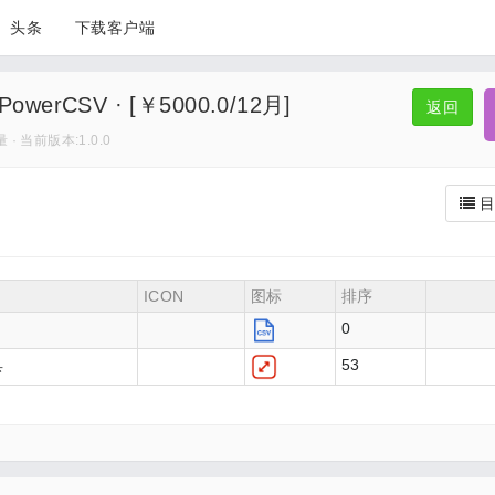
头条
下载客户端
werCSV · [￥5000.0/12月]
返回
 · 当前版本:1.0.0
目
ICON
图标
排序
0
具
53