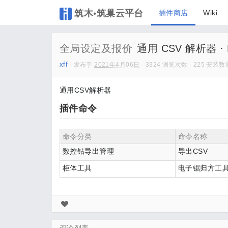
筑木•筑巢云平台
插件商店
Wiki
全局设定及报价
通用 CSV 解析器 · Po
xff
· 发布于
2021年4月06日
· 3324 浏览次数 · 225 安装数量
通用CSV解析器
插件命令
命令分类
命令名称
数控钻导出管理
导出CSV
柜体工具
电子锯归方工