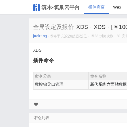
筑木•筑巢云平台
插件商店
Wiki
全局设定及报价
XDS · XDS · [￥10
jackting
· 发布于
2022年6月29日
· 1528 浏览次数 · 81 安
XDS
插件命令
命令分类
命令名称
数控钻导出管理
新代系统六面钻数据
评论列表