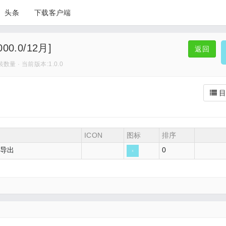
头条
下载客户端
000.0/12月]
返回
装数量 · 当前版本:1.0.0
目
ICON
图标
排序
导出
0